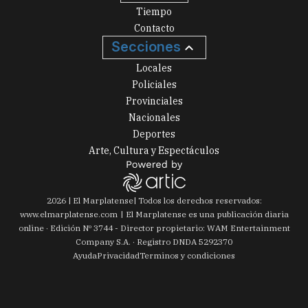
Tiempo
Contacto
Secciones
Locales
Policiales
Provinciales
Nacionales
Deportes
Arte, Cultura y Espectáculos
2026
|
El Marplatense
| Todos los derechos reservados:
www.
elmarplatense.com
El Marplatense es una publicación diaria
online · Edición Nº
3744
- Director propietario: WAM Entertainment
Company S.A. · Registro DNDA 5292370
Ayuda
Privacidad
Terminos y condiciones