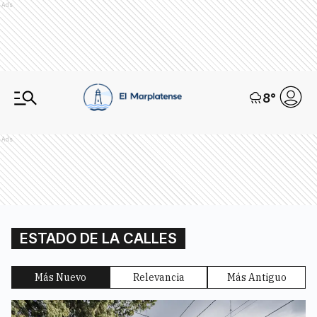
Ads
8
°
Ads
ESTADO DE LA CALLES
Más Nuevo
Relevancia
Más Antiguo