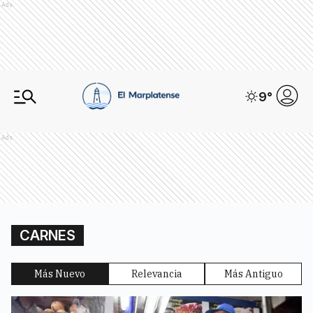
Ads
9
°
Ads
CARNES
Más Nuevo
Relevancia
Más Antiguo