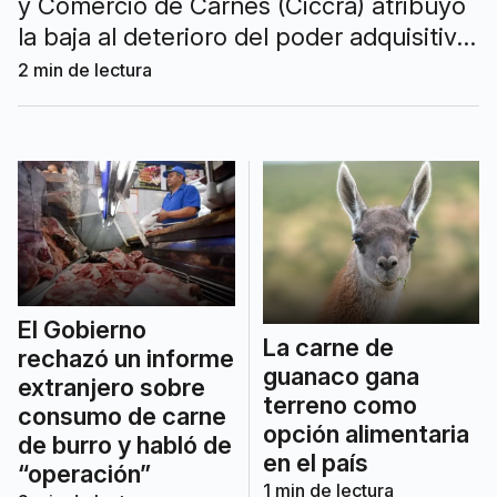
y Comercio de Carnes (Ciccra) atribuyó
la baja al deterioro del poder adquisitivo,
el fuerte aumento de los precios y el
2
min de lectura
crecimiento de las exportaciones.
El Gobierno
La carne de
rechazó un informe
guanaco gana
extranjero sobre
terreno como
consumo de carne
opción alimentaria
de burro y habló de
en el país
“operación”
1
min de lectura