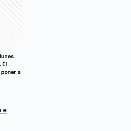
lunes
 El
 poner a
o e