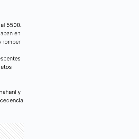
 al 5500.
raban en
s romper
lescentes
jetos
nahani y
ocedencia