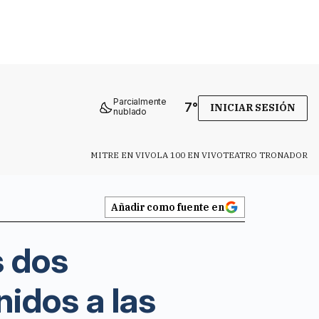
Parcialmente
7
°
INICIAR SESIÓN
nublado
MITRE EN VIVO
LA 100 EN VIVO
TEATRO TRONADOR
Añadir como fuente en
s dos
idos a las