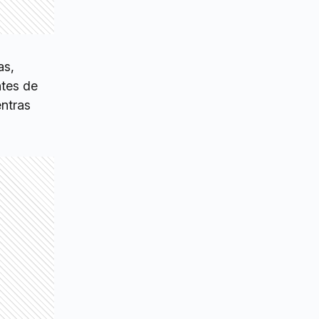
as,
ntes de
entras