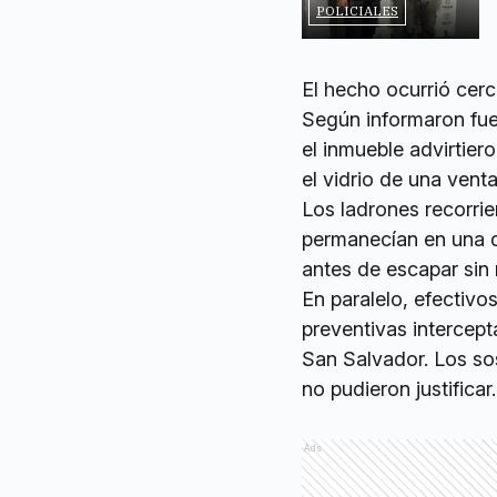
POLICIALES
El hecho ocurrió cer
Según informaron fue
el inmueble advirtie
el vidrio de una vent
Los ladrones recorrie
permanecían en una d
antes de escapar sin
En paralelo, efectivo
preventivas intercep
San Salvador. Los s
no pudieron justificar.
Ads