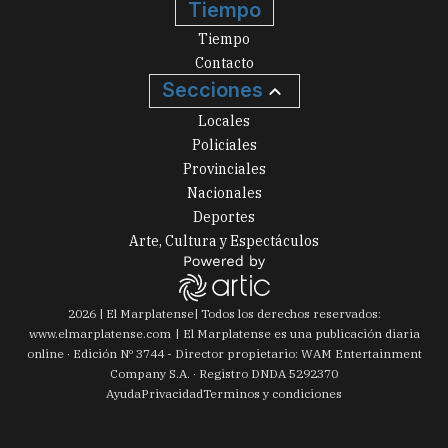
Tiempo
Tiempo
Contacto
Secciones
Locales
Policiales
Provinciales
Nacionales
Deportes
Arte, Cultura y Espectáculos
2026
|
El Marplatense
| Todos los derechos reservados:
www.
elmarplatense.com
El Marplatense es una publicación diaria
online · Edición Nº
3744
- Director propietario: WAM Entertainment
Company S.A. · Registro DNDA 5292370
Ayuda
Privacidad
Terminos y condiciones