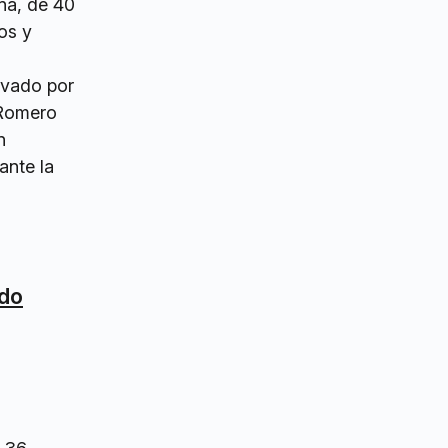
ña, de 40
os y
avado por
 Romero
n
ante la
ado