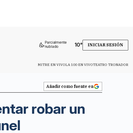
Parcialmente
10
°
INICIAR SESIÓN
nublado
MITRE EN VIVO
LA 100 EN VIVO
TEATRO TRONADOR
Añadir como fuente en
ntar robar un
únel