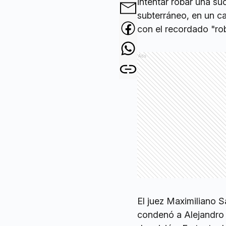
intentar robar una s
subterráneo, en un c
con el recordado "rob
Ads
El juez Maximiliano Sa
condenó a Alejandro 