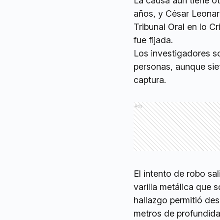
La causa aún tiene o
años, y César Leonar
Tribunal Oral en lo C
fue fijada.
Los investigadores s
personas, aunque sie
captura.
Ads
El intento de robo sa
varilla metálica que 
hallazgo permitió des
metros de profundida