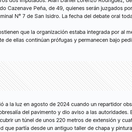
tros dos imputados: Alan Daniel Lorenzo Rodríguez, d
do Cazenave Peña, de 49, quienes serán juzgados por
riminal N° 7 de San Isidro. La fecha del debate oral tod
ostienen que la organización estaba integrada por al m
te de ellas continúan prófugas y permanecen bajo ped
lió a la luz en agosto de 2024 cuando un repartidor ob
sobresalía del pavimento y dio aviso a las autoridades. 
cubrir un túnel de unos 220 metros de extensión y cua
d que partía desde un antiguo taller de chapa y pintur