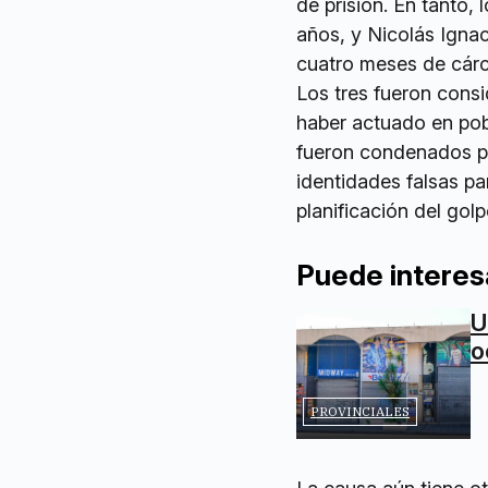
de prisión. En tanto
años, y Nicolás Igna
cuatro meses de cárc
Los tres fueron cons
haber actuado en po
fueron condenados po
identidades falsas pa
planificación del golp
Puede interes
U
o
PROVINCIALES