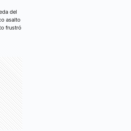
veda del
co asalto
o frustró