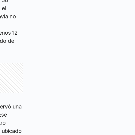
e 36
 el
avía no
enos 12
ido de
servó una
Ese
tro
a ubicado