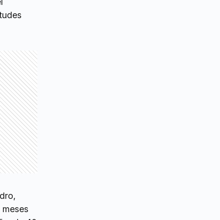
l
itudes
dro,
o meses