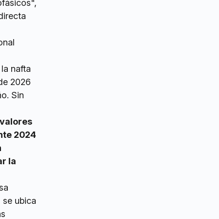
fásicos",
directa
onal
la nafta
 de 2026
ño. Sin
 valores
nte 2024
n
r la
sa
s se ubica
ás