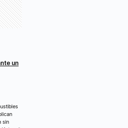
ante un
ustibles
plican
 sin