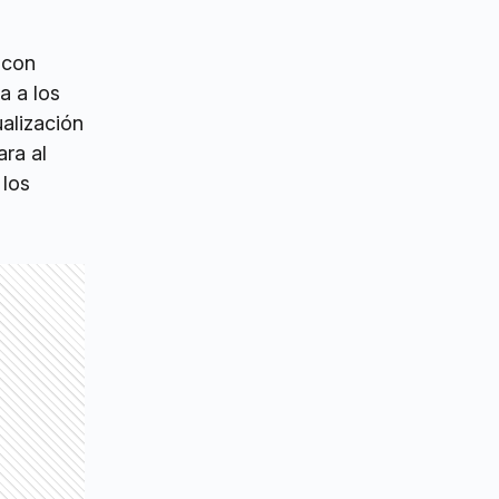
 con
a a los
ualización
ara al
 los