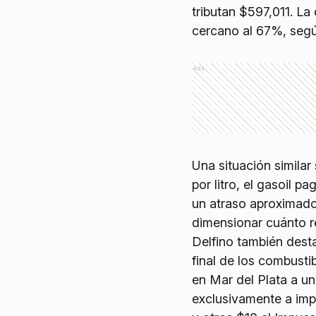
tributan $597,011. La 
cercano al 67%, según
Ads
Una situación similar
por litro, el gasoil p
un atraso aproximado
dimensionar cuánto re
Delfino también dest
final de los combusti
en Mar del Plata a u
exclusivamente a imp