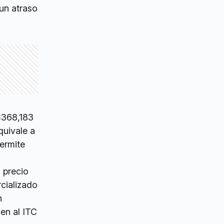
 un atraso
 $368,183
quivale a
ermite
 precio
rcializado
n
en al ITC