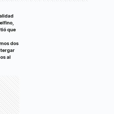
talidad
elfino,
tió que
timos dos
stergar
os al