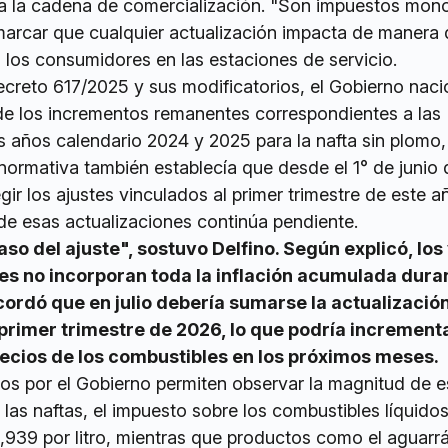
a la cadena de comercialización. "Son impuestos mono
emarcar que cualquier actualización impacta de manera 
 los consumidores en las estaciones de servicio.
creto 617/2025 y sus modificatorios, el Gobierno naci
e de los incrementos remanentes correspondientes a las
s años calendario 2024 y 2025 para la nafta sin plomo, 
a normativa también establecía que desde el 1° de junio
ir los ajustes vinculados al primer trimestre de este a
de esas actualizaciones continúa pendiente.
so del ajuste", sostuvo Delfino. Según explicó, los
es no incorporan toda la inflación acumulada dura
ordó que en julio debería sumarse la actualizació
primer trimestre de 2026, lo que podría incrementa
recios de los combustibles en los próximos meses.
os por el Gobierno permiten observar la magnitud de e
 las naftas, el impuesto sobre los combustibles líquido
939 por litro, mientras que productos como el aguarr