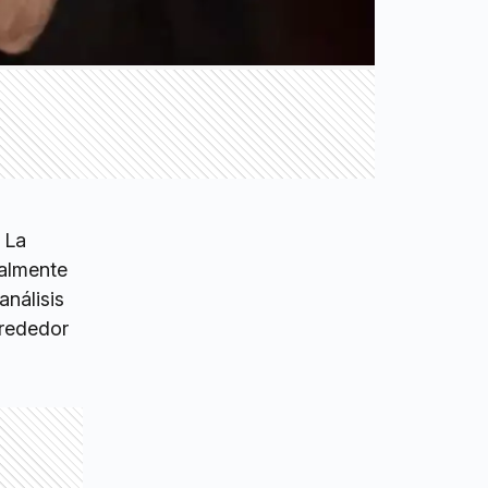
 La
ualmente
análisis
lrededor