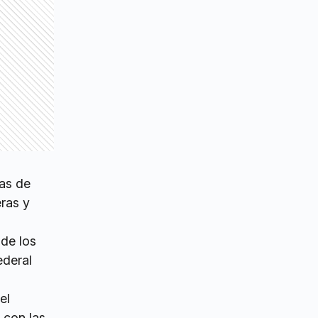
zas de
eras y
 de los
ederal
el
 con las