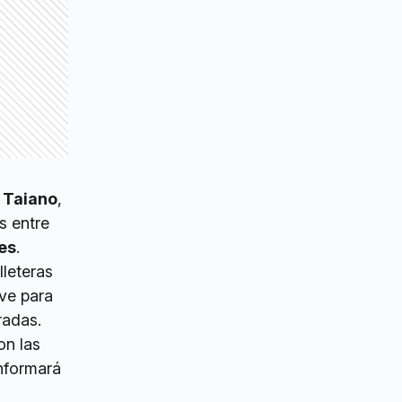
 Taiano
,
s entre
es
.
lleteras
ave para
radas.
on las
informará