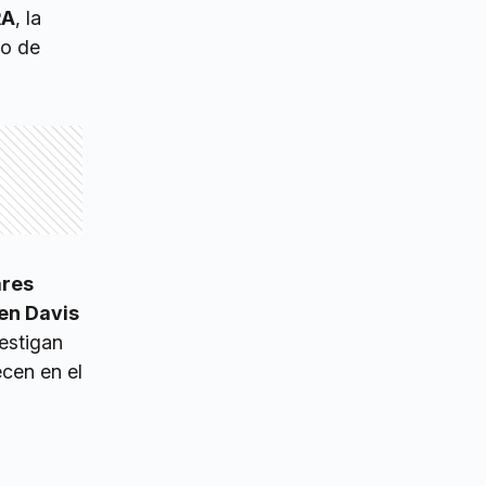
RA
, la
ro de
ares
en Davis
estigan
cen en el