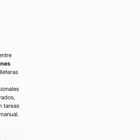
entre
ones
leteras
sionales
vados,
n tareas
manual.