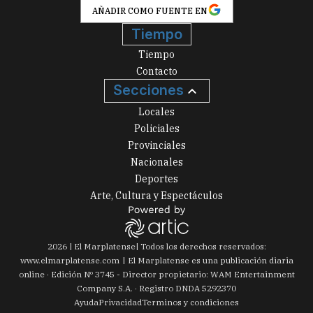
AÑADIR COMO FUENTE EN
Tiempo
Tiempo
Contacto
Secciones
Locales
Policiales
Provinciales
Nacionales
Deportes
Arte, Cultura y Espectáculos
2026
|
El Marplatense
| Todos los derechos reservados:
www.
elmarplatense.com
El Marplatense es una publicación diaria
online · Edición Nº
3745
- Director propietario: WAM Entertainment
Company S.A. · Registro DNDA 5292370
Ayuda
Privacidad
Terminos y condiciones