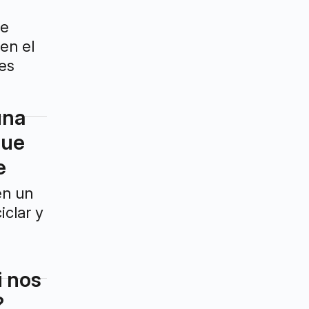
re
en el
les
una
que
e
en un
clar y
i nos
?