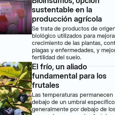
Bioinsumos, opción
sustentable en la
producción agrícola
Se trata de productos de orige
biológico utilizados para mejora
crecimiento de las plantas, cont
plagas y enfermedades, y mejor
fertilidad del suelo.
El frío, un aliado
fundamental para los
frutales
Las temperaturas permanecen 
debajo de un umbral específico
generalmente por debajo de los