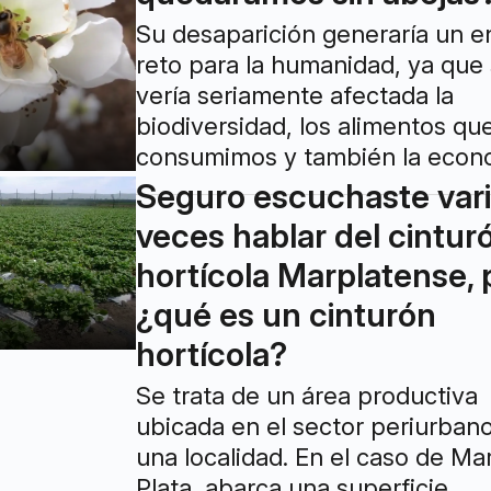
Su desaparición generaría un 
reto para la humanidad, ya que
vería seriamente afectada la
biodiversidad, los alimentos qu
consumimos y también la econ
Seguro escuchaste var
veces hablar del cintur
hortícola Marplatense, 
¿qué es un cinturón
hortícola?
Se trata de un área productiva
ubicada en el sector periurban
una localidad. En el caso de Mar
Plata, abarca una superficie