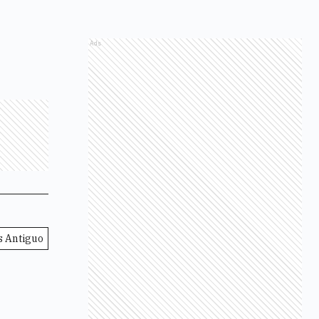
Ads
 Antiguo