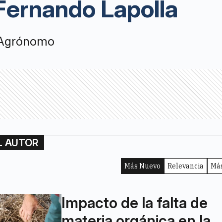
Fernando Lapolla
 Agrónomo
L AUTOR
Más Nuevo
Relevancia
Más
Impacto de la falta de
materia orgánica en la