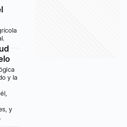
l
rícola
l.
lud
elo
ógica
do y la
él,
s, y
.