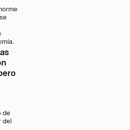
enorme
 se
e
omía.
ias
ón
pero
o de
 del