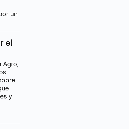
por un
a
r el
e Agro,
nos
 sobre
 que
les y