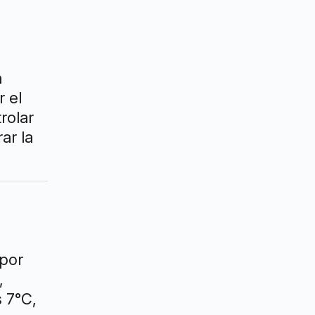
n
r el
rolar
ar la
por
,
 7°C,