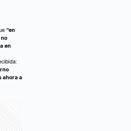
que
“en
 no
a en
cibida:
erno
s ahora a