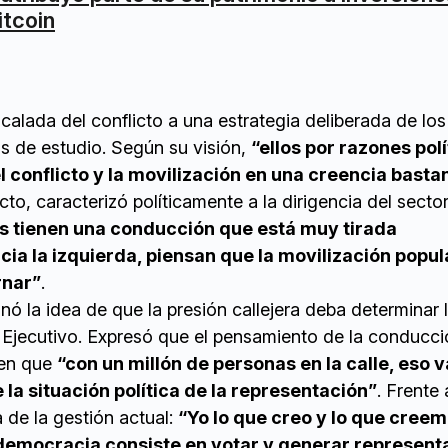
itcoin
scalada del conflicto a una estrategia deliberada de lo
s de estudio. Según su visión,
“ellos por razones pol
l conflicto y la movilización en una creencia basta
ecto, caracterizó políticamente a la dirigencia del sector
s tienen una conducción que está muy tirada
ia la izquierda, piensan que la movilización popula
rnar”
.
onó la idea de que la presión callejera deba determinar 
 Ejecutivo. Expresó que el pensamiento de la conducci
 en que
“con un millón de personas en la calle, eso v
la situación política de la representación”
. Frente 
 de la gestión actual:
“Yo lo que creo y lo que creem
democracia consiste en votar y generar represent