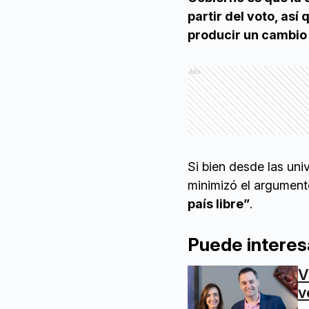
partir del voto, así
producir un cambio p
Ads
Si bien desde las uni
minimizó el argumen
país libre”
.
Puede interes
V
v