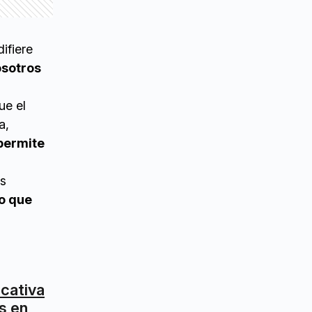
difiere
sotros
ue el
a,
permite
es
lo que
icativa
s en