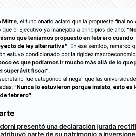
 Mitre
, el funcionario aclaró que la propuesta final no 
 que el Ejecutivo ya manejaba a principios de año:
“No
mismo que teníamos propuesto en febrero cuando
ecto de ley alternativa”
. En ese sentido, remarcó q
ón estuvo condicionado por la rigidez macroeconómic
oco es que podíamos ir mucho más allá de lo que 
l superávit fiscal”
.
bsecretario fue categórico al negar que las universidad
adas: “
Nunca lo estuvieron porque insisto, esto es 
sde febrero”
.
arte
dorni presentó una declaración jurada rectif
 atribuyó parte de su patrimonio a inversione