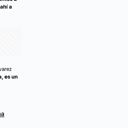
ahí a
varez
a, es un
na