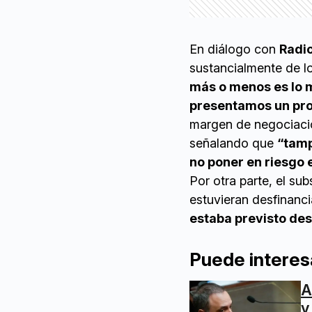
En diálogo con
Radio
sustancialmente de lo
más o menos es lo 
presentamos un proy
margen de negociaci
señalando que
“tamp
no poner en riesgo e
Por otra parte, el su
estuvieran desfinanci
estaba previsto de
Puede interes
A
y