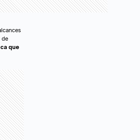
 alcances
s de
ica que