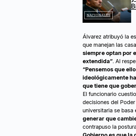
B
NACIONALES
Álvarez atribuyó la e
que manejan las casa
siempre optan por e
extendida”
. Al resp
“Pensemos que ello
ideológicamente hac
que tiene que gobe
El funcionario cuesti
decisiones del Poder
universitaria se basa
generar que cambie 
contrapuso la postura
Gobierno es que la 