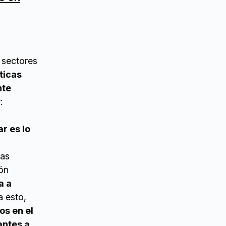
s sectores
íticas
nte
:
r es lo
las
ón
a a
a esto,
os en el
antes a