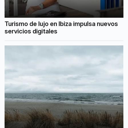
Turismo de lujo en Ibiza impulsa nuevos
servicios digitales