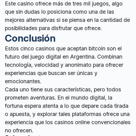
Este casino ofrece más de tres mil juegos, algo
que sin dudas lo posiciona como una de las
mejores alternativas si se piensa en la cantidad de
posibilidades para disfrutar que ofrece.
Conclusión
Estos cinco casinos que aceptan bitcoin son el
futuro del juego digital en Argentina. Combinan
tecnología, velocidad y anonimato para ofrecer
experiencias que buscan ser únicas y
emocionantes.
Cada uno tiene sus características, pero todos
prometen aventuras. En el mundo digital, la
fortuna espera atenta a lo que depare cada tirada
o apuesta, y explorar tales plataformas ofrece una
experiencia que los casinos online convencionales
no ofrecen.