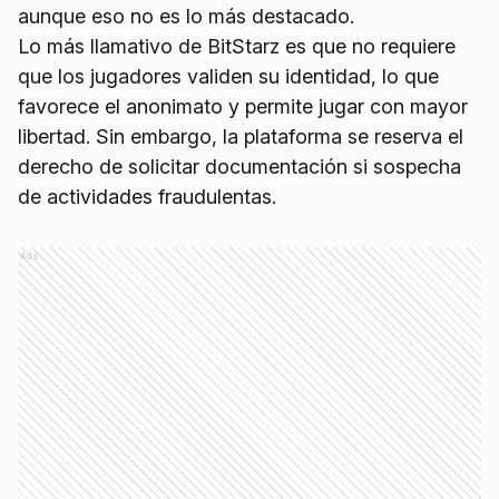
aunque eso no es lo más destacado.
Lo más llamativo de BitStarz es que no requiere
que los jugadores validen su identidad, lo que
favorece el anonimato y permite jugar con mayor
libertad. Sin embargo, la plataforma se reserva el
derecho de solicitar documentación si sospecha
de actividades fraudulentas.
Ads