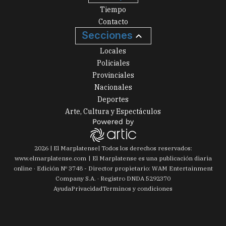
Tiempo
Contacto
Secciones
Locales
Policiales
Provinciales
Nacionales
Deportes
Arte, Cultura y Espectáculos
2026
|
El Marplatense
| Todos los derechos reservados:
www.
elmarplatense.com
El Marplatense es una publicación diaria
online · Edición Nº
3748
- Director propietario: WAM Entertainment
Company S.A. · Registro DNDA 5292370
Ayuda
Privacidad
Terminos y condiciones