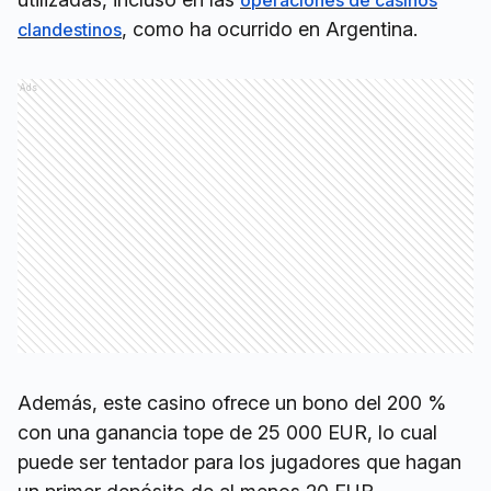
operaciones de casinos
, como ha ocurrido en Argentina.
clandestinos
Ads
Además, este casino ofrece un bono del 200 %
con una ganancia tope de 25 000 EUR, lo cual
puede ser tentador para los jugadores que hagan