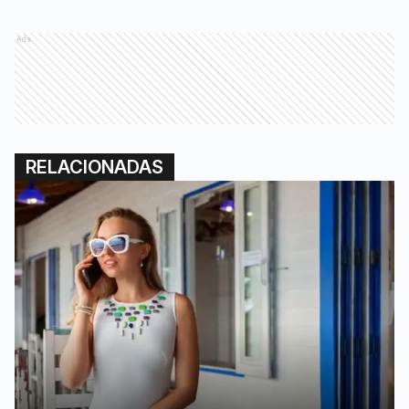
Ads
RELACIONADAS