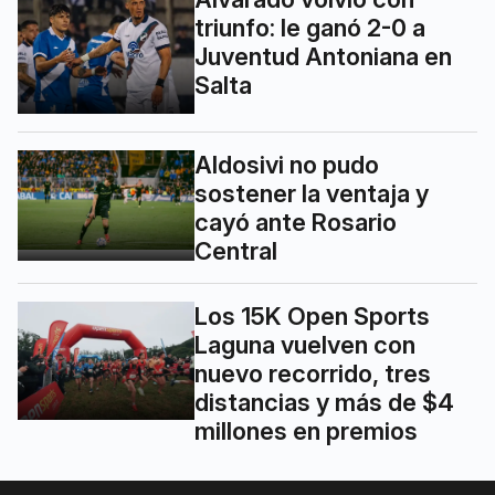
triunfo: le ganó 2-0 a
Juventud Antoniana en
Salta
Aldosivi no pudo
sostener la ventaja y
cayó ante Rosario
Central
Los 15K Open Sports
Laguna vuelven con
nuevo recorrido, tres
distancias y más de $4
millones en premios