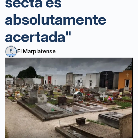
secta es
absolutamente
acertada"
El Marplatense