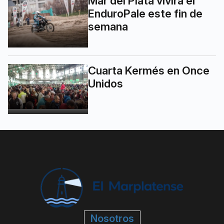
Mar del Plata vivirá el
EnduroPale este fin de
semana
Cuarta Kermés en Once
Unidos
Nosotros