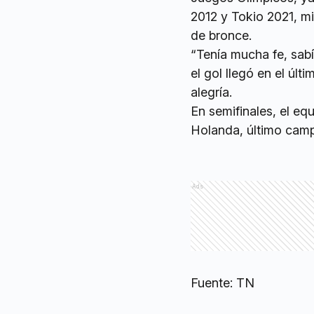
2012 y Tokio 2021, m
de bronce.
“Tenía mucha fe, sab
el gol llegó en el úl
alegría.
En semifinales, el eq
Holanda, último camp
Ads
Fuente: TN