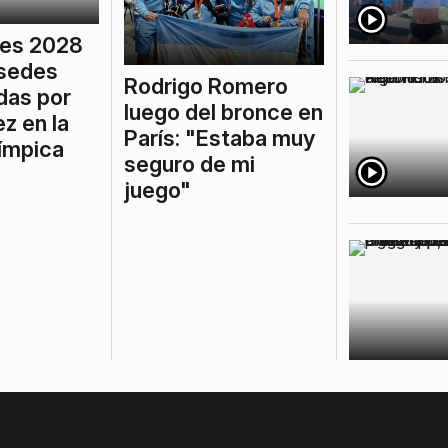
les 2028
 sedes
Rodrigo Romero
das por
luego del bronce en
z en la
París: "Estaba muy
límpica
seguro de mi
juego"