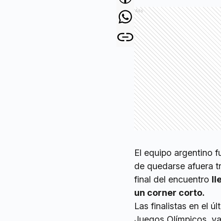
Ads
El equipo argentino f
de quedarse afuera t
final del encuentro
ll
un corner corto.
Las finalistas en el 
Juegos Olímpicos, ya