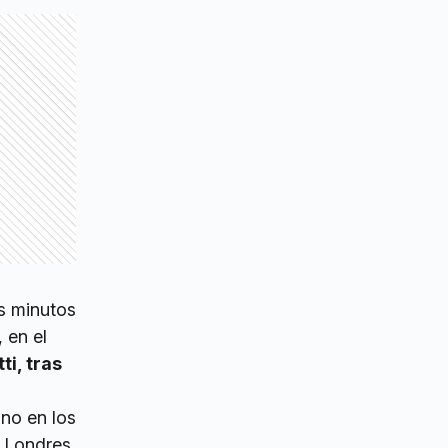
is minutos
 en el
ti, tras
ino en los
, Londres