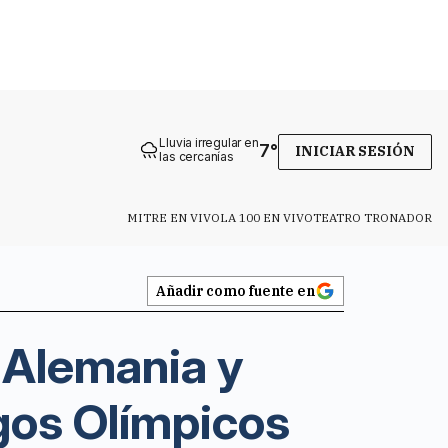
Lluvia irregular en
7
°
INICIAR SESIÓN
las cercanías
MITRE EN VIVO
LA 100 EN VIVO
TEATRO TRONADOR
Añadir como fuente en
 Alemania y
egos Olímpicos