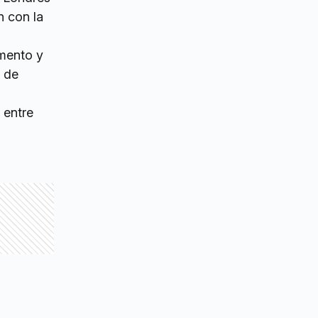
n con la
omento y
s de
 entre