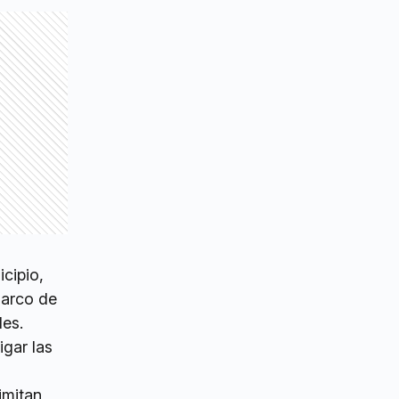
cipio,
marco de
les.
igar las
imitan