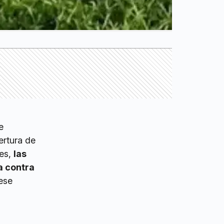
e
ertura de
les,
las
a contra
 ese