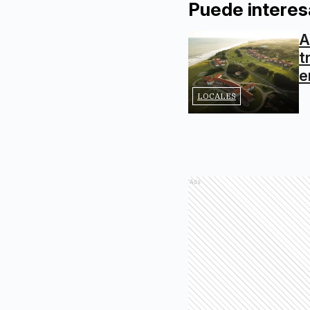
Puede interes
A
t
e
LOCALES
Ads