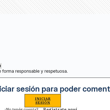
0
e forma responsable y respetuosa.
iciar sesión para poder coment
INICIAR
SESIÓN
¿No tenés cuenta?
Registrate aquí