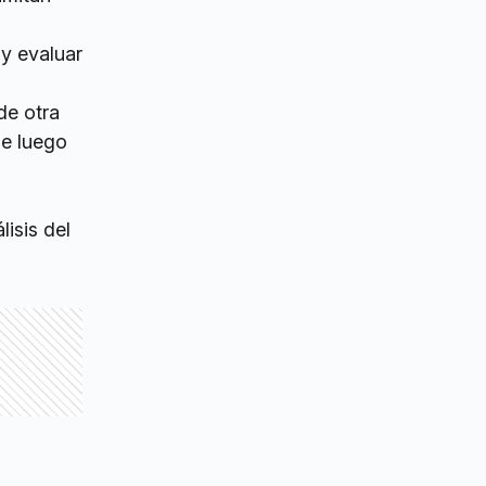
 y evaluar
de otra
ue luego
isis del