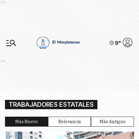
Ads
9
°
Ads
TRABAJADORES ESTATALES
Más Nuevo
Relevancia
Más Antiguo