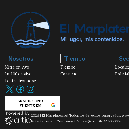
Nosotros
Tiempo
Sec
Mitre en vivo
Tiempo
Locale
La 100 en vivo
Contacto
Policia
Teatro tronador
AÑADIR COMO
FUENTE EN
2026
|
El Marplatense
| Todos los derechos reservados: www
Entertainment Company S.A. · Registro DNDA 5292370