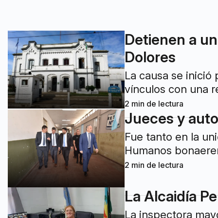
Detienen a un 
Dolores
La causa se inició
vínculos con una r
2
min de lectura
Jueces y auto
Fue tanto en la un
Humanos bonaerense
2
min de lectura
La Alcaidía Pe
La inspectora mayo