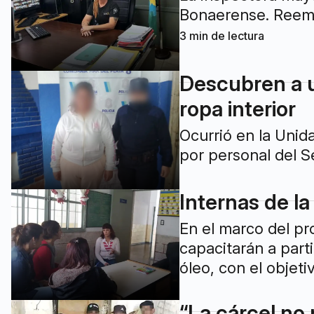
Bonaerense. Reempl
3
min de lectura
Descubren a u
ropa interior
Ocurrió en la Unid
por personal del S
Internas de la
En el marco del pr
capacitarán a part
óleo, con el objet
“La cárcel no