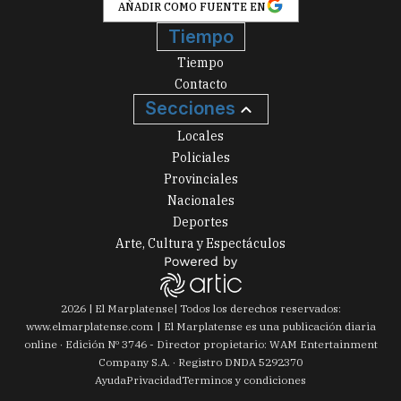
Tiempo
Tiempo
Contacto
Secciones
Locales
Policiales
Provinciales
Nacionales
Deportes
Arte, Cultura y Espectáculos
2026
|
El Marplatense
| Todos los derechos reservados:
www.
elmarplatense.com
El Marplatense es una publicación diaria
online · Edición Nº
3746
- Director propietario: WAM Entertainment
Company S.A. · Registro DNDA 5292370
Ayuda
Privacidad
Terminos y condiciones