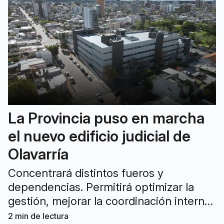
La Provincia puso en marcha
el nuevo edificio judicial de
Olavarría
Concentrará distintos fueros y
dependencias. Permitirá optimizar la
gestión, mejorar la coordinación interna
y brindar mejores condiciones de
2
min de lectura