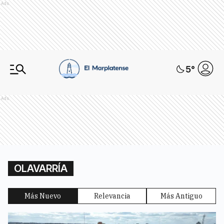
Ads
5
°
Ads
OLAVARRÍA
Más Nuevo
Relevancia
Más Antiguo