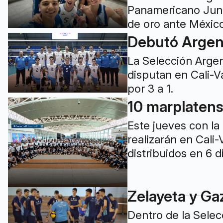
Panamericano Junio
de oro ante México
Debutó Argent
La Selección Argen
disputan en Cali-V
por 3 a 1.
10 marplatens
Este jueves con la
realizarán en Cali
distribuidos en 6 di
Zelayeta y Ga
Dentro de la Selec