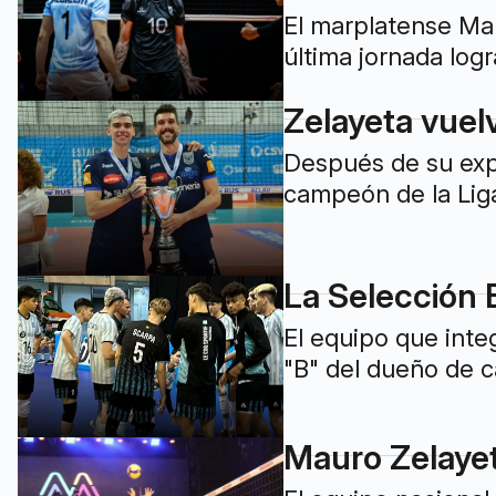
El marplatense Mau
última jornada logr
Zelayeta vuel
Después de su exp
campeón de la Liga
La Selección 
El equipo que int
"B" del dueño de c
Mauro Zelaye