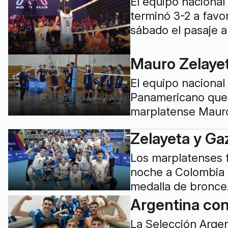
El equipo nacional
terminó 3-2 a favor
sábado el pasaje 
Mauro Zelayet
El equipo nacional
Panamericano que 
marplatense Mauro
Zelayeta y Ga
Los marplatenses f
noche a Colombia e
medalla de bronce.
Argentina con
La Selección Argen