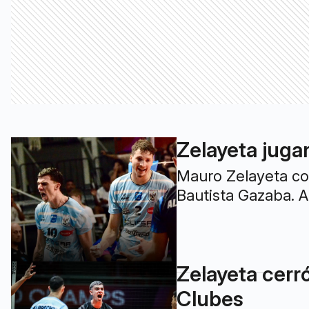
Zelayeta jugar
Mauro Zelayeta con
Bautista Gazaba. 
Zelayeta cerr
Clubes