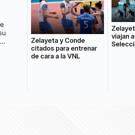
ue
Zelaye
su
viajan a
Zelayeta y Conde
Selecci
citados para entrenar
undo.
de cara a la VNL