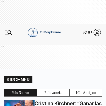
Ads
6
°
Ads
KIRCHNER
Más Nuevo
Relevancia
Más Antiguo
Cristina Kirchner: “Ganar las