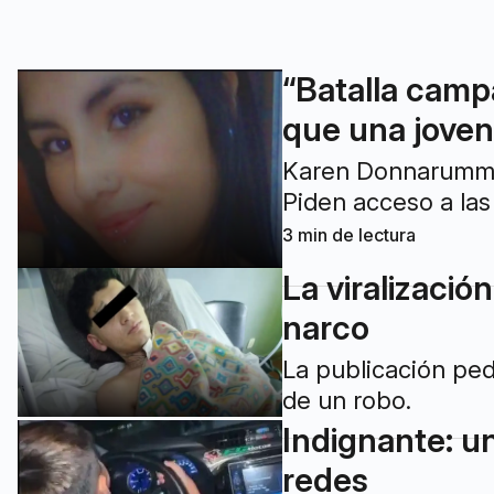
“Batalla camp
que una joven
Karen Donnarumma t
Piden acceso a la
3
min de lectura
La viralizació
narco
La publicación ped
de un robo.
Indignante: un
redes