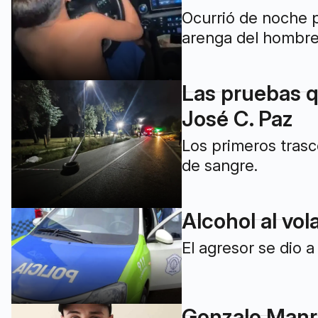
Ocurrió de noche p
arenga del hombre:
Las pruebas q
José C. Paz
Los primeros tras
de sangre.
Alcohol al vo
El agresor se dio 
Gonzalo Manri