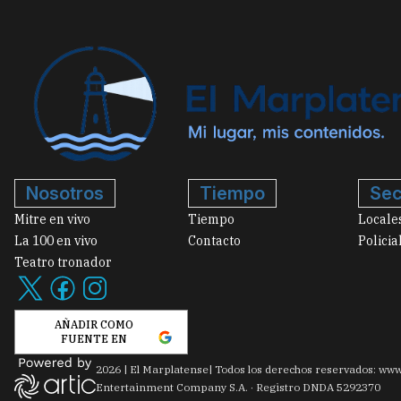
Nosotros
Tiempo
Sec
Mitre en vivo
Tiempo
Locale
La 100 en vivo
Contacto
Policia
Teatro tronador
AÑADIR COMO
FUENTE EN
2026
|
El Marplatense
| Todos los derechos reservados: www
Entertainment Company S.A. · Registro DNDA 5292370