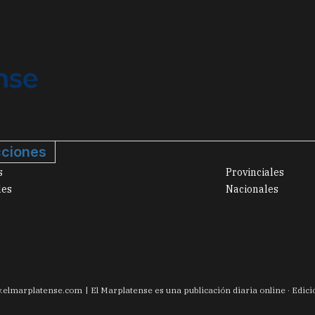
ciones
s
Provinciales
les
Nacionales
.
elmarplatense.com
El Marplatense es una publicación diaria online · Edic