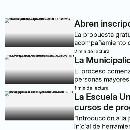
Abren inscripc
La propuesta gratui
acompañamiento de
2
min de lectura
La Municipalid
El proceso comenza
personas mayores 
1
min de lectura
La Escuela Uni
cursos de pro
“Introducción a la
inicial de herramie