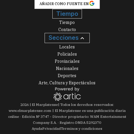
AÑADIR COMO FUENTE EN
Tiempo
Tiempo
Contacto
Secciones
Locales
Policiales
Provinciales
Nacionales
Deportes
Arte, Cultura y Espectáculos
2026
|
El Marplatense
| Todos los derechos reservados:
www.
elmarplatense.com
El Marplatense es una publicación diaria
online · Edición Nº
3747
- Director propietario: WAM Entertainment
Company S.A. · Registro DNDA 5292370
Ayuda
Privacidad
Terminos y condiciones