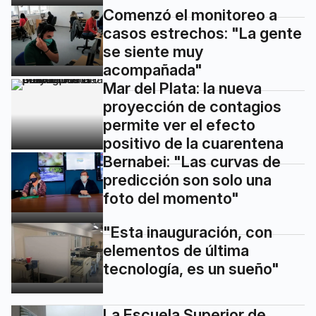
Comenzó el monitoreo a
casos estrechos: "La gente
se siente muy
acompañada"
Mar del Plata: la nueva
proyección de contagios
permite ver el efecto
positivo de la cuarentena
Bernabei: "Las curvas de
predicción son solo una
foto del momento"
"Esta inauguración, con
elementos de última
tecnología, es un sueño"
La Escuela Superior de