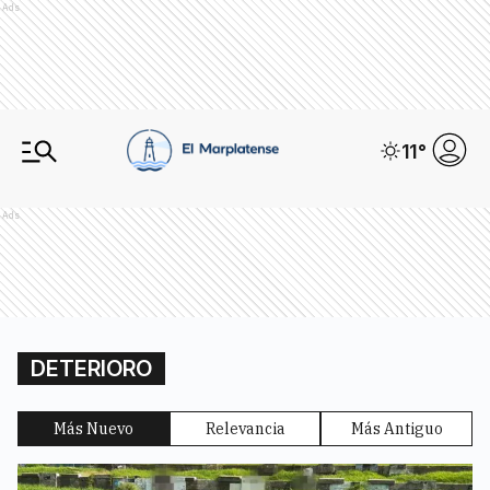
Ads
11
°
Ads
DETERIORO
Más Nuevo
Relevancia
Más Antiguo