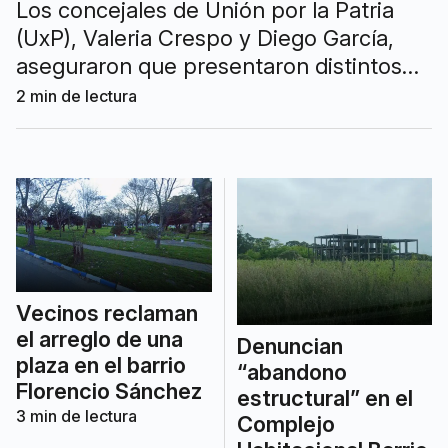
Los concejales de Unión por la Patria
(UxP), Valeria Crespo y Diego García,
aseguraron que presentaron distintos
expedientes solicitando información y
2
min de lectura
explicaciones, pero que nunca fueron
respondidos "en tiempo y forma".
Vecinos reclaman
el arreglo de una
Denuncian
plaza en el barrio
“abandono
Florencio Sánchez
estructural” en el
3
min de lectura
Complejo