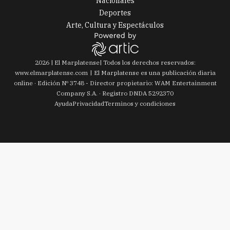
Nacionales
Deportes
Arte, Cultura y Espectáculos
2026
|
El Marplatense
| Todos los derechos reservados:
www.
elmarplatense.com
El Marplatense es una publicación diaria
online · Edición Nº
3748
- Director propietario: WAM Entertainment
Company S.A. · Registro DNDA 5292370
Ayuda
Privacidad
Terminos y condiciones