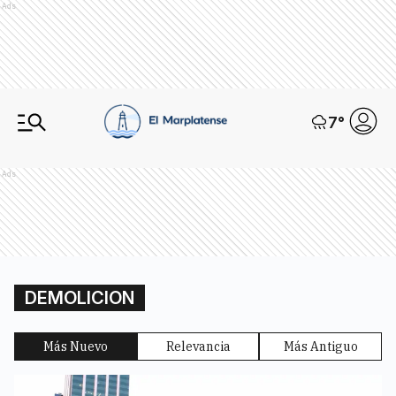
Ads
7
°
Ads
DEMOLICION
Más Nuevo
Relevancia
Más Antiguo