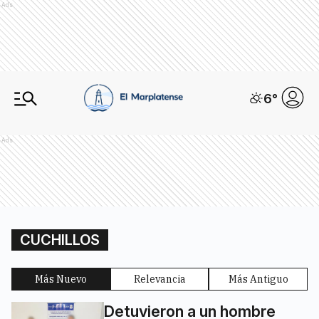
Ads
6
°
Ads
CUCHILLOS
Más Nuevo
Relevancia
Más Antiguo
Detuvieron a un hombre