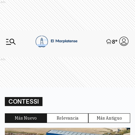
Ads
8
°
Ads
CONTESSI
Más Nuevo
Relevancia
Más Antiguo