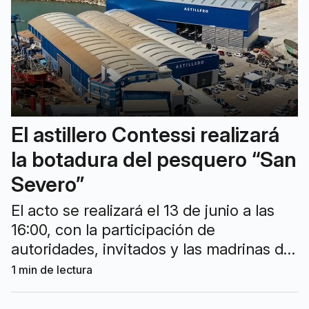
El astillero Contessi realizará
la botadura del pesquero “San
Severo”
El acto se realizará el 13 de junio a las
16:00, con la participación de
autoridades, invitados y las madrinas de
la embarcación. Será la embarcación
1
min de lectura
156 producida en la empresa local.