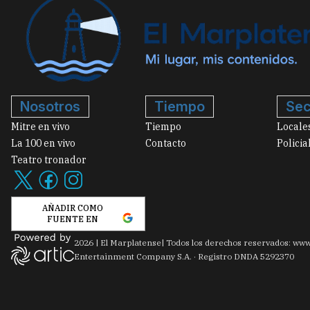
Nosotros
Tiempo
Sec
Mitre en vivo
Tiempo
Locale
La 100 en vivo
Contacto
Policia
Teatro tronador
AÑADIR COMO
FUENTE EN
2026
|
El Marplatense
| Todos los derechos reservados: www
Entertainment Company S.A. · Registro DNDA 5292370