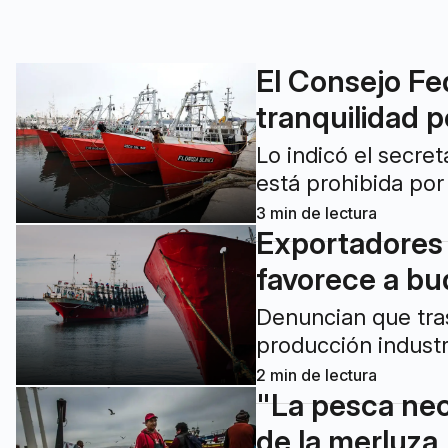
El Consejo Fe
tranquilidad p
Lo indicó el secre
está prohibida por
3
min de lectura
Exportadores
favorece a b
Denuncian que tras
producción industr
2
min de lectura
"La pesca nece
de la merluza