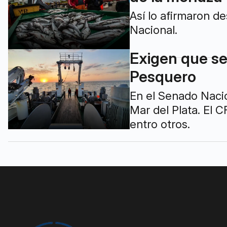
Así lo afirmaron d
Nacional.
Exigen que se
Pesquero
En el Senado Naci
Mar del Plata. El 
entro otros.