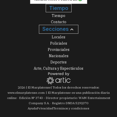
Tiempo
Tiempo
Contacto
Secciones
Locales
Policiales
Provinciales
Nacionales
Deportes
Arte, Cultura y Espectáculos
2026
|
El Marplatense
| Todos los derechos reservados:
www.
elmarplatense.com
El Marplatense es una publicación diaria
online · Edición Nº
3743
- Director propietario: WAM Entertainment
Company S.A. · Registro DNDA 5292370
Ayuda
Privacidad
Terminos y condiciones