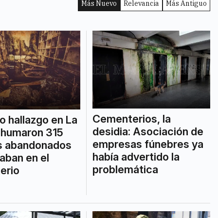
Más Nuevo
Relevancia
Más Antiguo
Cementerios, la
 hallazgo en La
desidia: Asociación de
inhumaron 315
empresas fúnebres ya
s abandonados
había advertido la
aban en el
problemática
erio