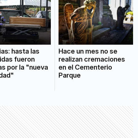
ias: hasta las
Hace un mes no se
idas fueron
realizan cremaciones
as por la "nueva
en el Cementerio
idad"
Parque