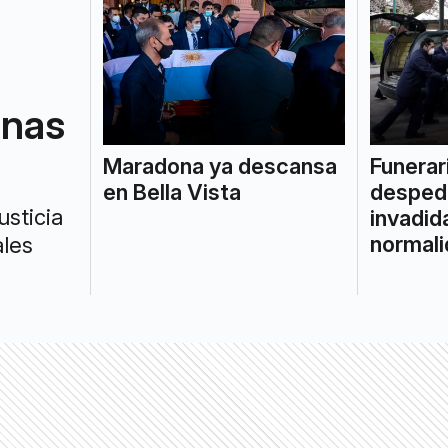
inas
Maradona ya descansa
Funerar
en Bella Vista
desped
usticia
invadid
normal
ales