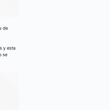
s de
s y esta
o se