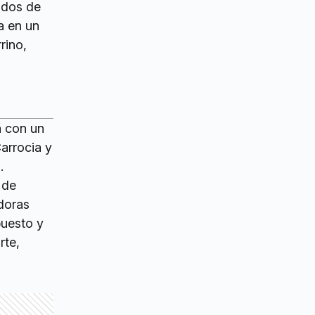
ados de
a en un
rino,
a con un
arrocia y
.
 de
adoras
puesto y
rte,