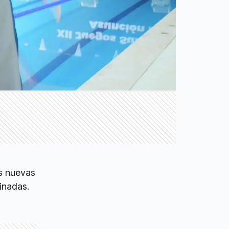
os nuevas
inadas.