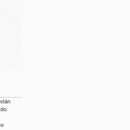
están
ndo
do