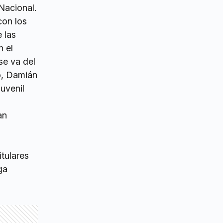
 Nacional.
con los
 las
n el
se va del
zo, Damián
uvenil
an
itulares
ga