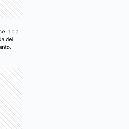
e inicial
da del
ento.