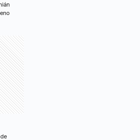
mián
reno
 de