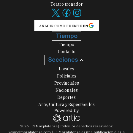
Teatro tronador
AÑADIR COMO FUENTE EN
Tiempo
Tiempo
Contacto
Secciones
Locales
Policiales
Provinciales
Nacionales
Deportes
Arte, Cultura y Espectáculos
2026
|
El Marplatense
| Todos los derechos reservados:
www.
elmarplatense.com
El Marplatense es una publicación diaria