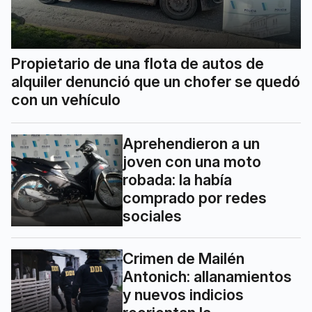
Propietario de una flota de autos de
alquiler denunció que un chofer se quedó
con un vehículo
Aprehendieron a un
joven con una moto
robada: la había
comprado por redes
sociales
Crimen de Mailén
Antonich: allanamientos
y nuevos indicios