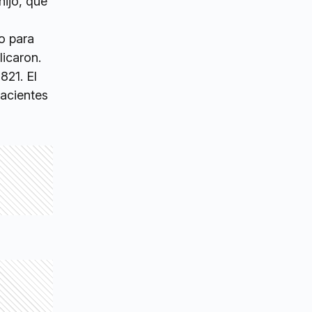
hijo, que
o para
licaron.
821. El
pacientes