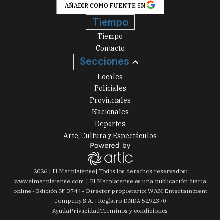
AÑADIR COMO FUENTE EN
Tiempo
Tiempo
Contacto
Secciones
Locales
Policiales
Provinciales
Nacionales
Deportes
Arte, Cultura y Espectáculos
2026
|
El Marplatense
| Todos los derechos reservados:
www.
elmarplatense.com
El Marplatense es una publicación diaria
online · Edición Nº
3744
- Director propietario: WAM Entertainment
Company S.A. · Registro DNDA 5292370
Ayuda
Privacidad
Terminos y condiciones