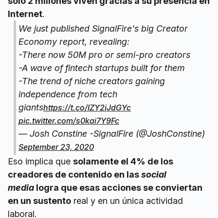
sólo 2 millones viven gracias a su presencia en
Internet
.
We just published SignalFire's big Creator
Economy report, revealing:
-There now 50M pro or semi-pro creators
-A wave of fintech startups built for them
-The trend of niche creators gaining
independence from tech
giants
https://t.co/IZY2iJdGYc
pic.twitter.com/s0kai7Y9Fc
— Josh Constine -SignalFire (@JoshConstine)
September 23, 2020
Eso implica que
solamente el 4% de los
creadores de contenido en las
social
media
logra que esas acciones se conviertan
en un sustento
real y en un única actividad
laboral.