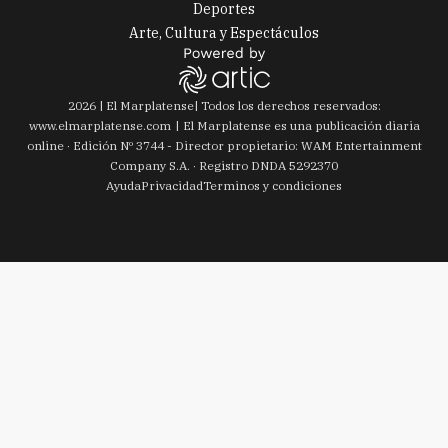
Deportes
Arte, Cultura y Espectáculos
2026
|
El Marplatense
| Todos los derechos reservados:
www.
elmarplatense.com
El Marplatense es una publicación diaria
online · Edición Nº
3744
- Director propietario: WAM Entertainment
Company S.A. · Registro DNDA 5292370
Ayuda
Privacidad
Terminos y condiciones