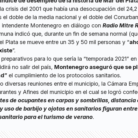
ndice de desempleo de la historia de Mar del Plat
a crisis del 2001 que había una desocupación del 24,2
 el doble de la media nacional y el doble del Conurba
l intendente Montenegro en diálogo con
Radio Mitre 
muna indicó que, durante un fin de semana normal (qu
l Plata se mueve entre un 35 y 50 mil personas y “
ah
xiste
”.
preparativos para lo que sería la “temporada 2021” en 
irá no salir del país,
Montenegro aseguró que se p
ad”
el cumplimiento de los protocolos sanitarios.
o diversas reuniones entre el municipio, la Cámara Em
rantes y Afines del municipio en el cual se logró conf
tes de ocupantes en carpas y sombrillas, distancia 
y uso de barbijo y ojotas en sanitarios figuran entre
sanitario para el turismo de verano
.