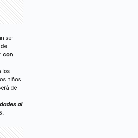
án ser
 de
r con
a los
los niños
será de
idades al
s.