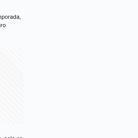
mporada,
gro