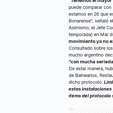
“
Tenemos el mayor í
puede comparar con l
estamos en 26 que es
Bonarense”, señaló e
Asimismo, el Jefe Co
temporada) en Mar de
movimiento ya no e
Consultado sobre los 
mucho argentino decid
“con mucha seried
De estar manera, hub
de Balnearios, Restau
dicho protocolo.
Lími
estas instalaciones 
ítems del protocolo 
Ads