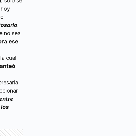
a
, solo se
 hoy
no
Rosario
.
e no sea
ora ese
la cual
lanteó
presaria
eccionar
entre
 los