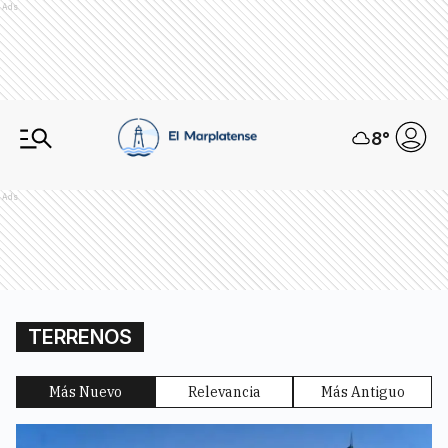
Ads
8
°
Ads
TERRENOS
Más Nuevo
Relevancia
Más Antiguo