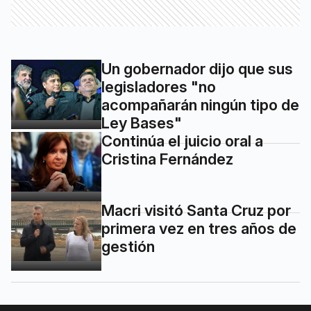
Un gobernador dijo que sus
legisladores "no
acompañarán ningún tipo de
Ley Bases"
Continúa el juicio oral a
Cristina Fernández
Macri visitó Santa Cruz por
primera vez en tres años de
gestión