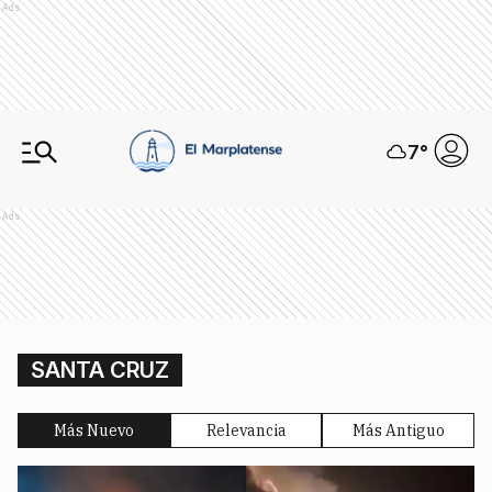
Ads
7
°
Ads
SANTA CRUZ
Más Nuevo
Relevancia
Más Antiguo