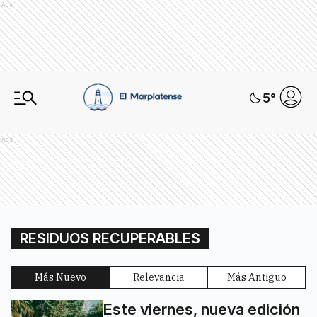
Ads
5
°
Ads
RESIDUOS RECUPERABLES
Más Nuevo
Relevancia
Más Antiguo
Este viernes, nueva edición