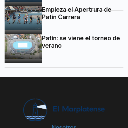
Empieza el Apertrura de
Patín Carrera
Patín: se viene el torneo de
verano
Nosotros