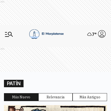
Ads
7
°
Ads
PATÍN
Más Nuevo
Relevancia
Más Antiguo