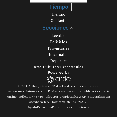
Tiempo
Tiempo
Contacto
Secciones
Locales
Policiales
Provinciales
Nacionales
Deportes
Arte, Cultura y Espectáculos
2026
|
El Marplatense
| Todos los derechos reservados:
www.
elmarplatense.com
El Marplatense es una publicación diaria
online · Edición Nº
3746
- Director propietario: WAM Entertainment
Company S.A. · Registro DNDA 5292370
Ayuda
Privacidad
Terminos y condiciones