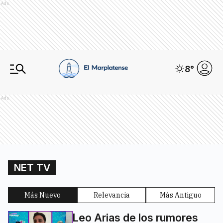
Ads
8
°
Ads
NET TV
Más Nuevo
Relevancia
Más Antiguo
Leo Arias de los rumores