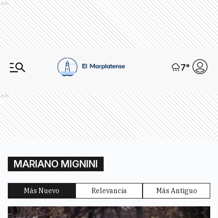
Ads
7
°
Ads
MARIANO MIGNINI
Más Nuevo
Relevancia
Más Antiguo