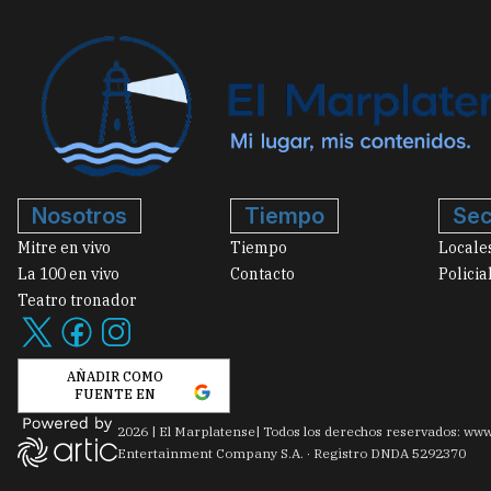
Nosotros
Tiempo
Sec
Mitre en vivo
Tiempo
Locale
La 100 en vivo
Contacto
Policia
Teatro tronador
AÑADIR COMO
FUENTE EN
2026
|
El Marplatense
| Todos los derechos reservados: www
Entertainment Company S.A. · Registro DNDA 5292370