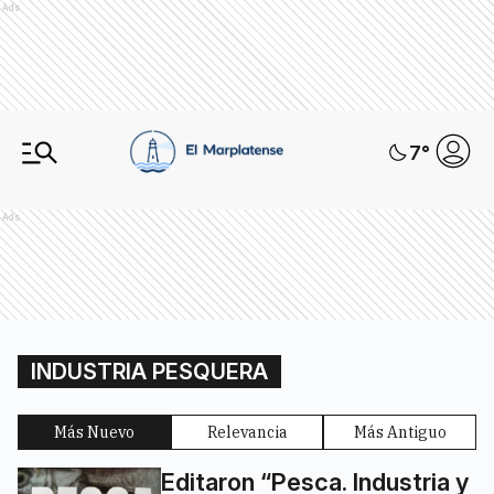
Ads
7
°
Ads
INDUSTRIA PESQUERA
Más Nuevo
Relevancia
Más Antiguo
Editaron “Pesca. Industria y