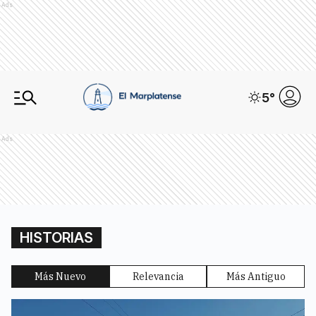
Ads
5
°
Ads
HISTORIAS
Más Nuevo
Relevancia
Más Antiguo