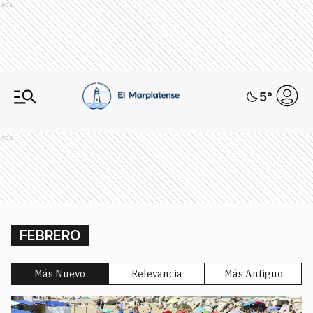
Ads
5
°
Ads
FEBRERO
Más Nuevo
Relevancia
Más Antiguo