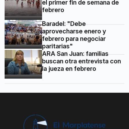
el primer fin de semana de
febrero
Baradel: "Debe
aprovecharse enero y
febrero para negociar
paritarias"
ARA San Juan: familias
buscan otra entrevista con
la jueza en febrero