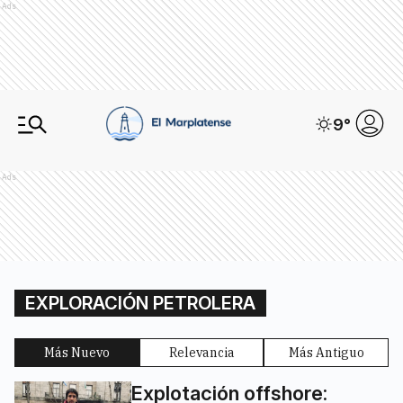
Ads
9
°
Ads
EXPLORACIÓN PETROLERA
Más Nuevo
Relevancia
Más Antiguo
Explotación offshore: