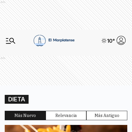
Ads
10
°
Ads
DIETA
Más Nuevo
Relevancia
Más Antiguo